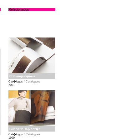
Relacionados
Contempor�neo
Cat�logos
/ Catalogues
2001
Guadarte Tapicer�a
Cat�logos
/ Catalogues
1999