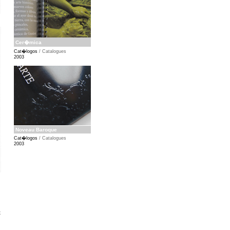
Cer�mica
Cat�logos
/ Catalogues
2003
Noveau Baroque
Cat�logos
/ Catalogues
2003
k