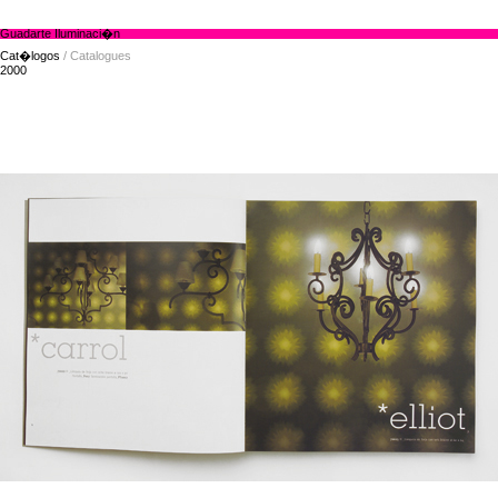
Guadarte Iluminaci�n
Cat�logos
/ Catalogues
2000