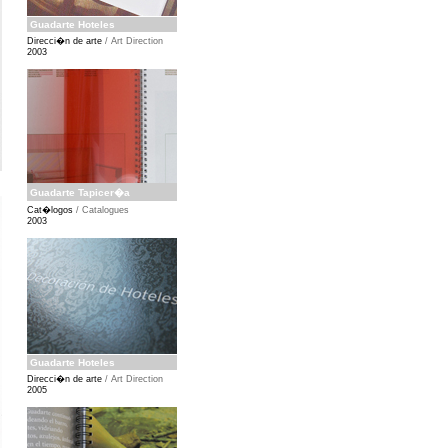
Guadarte Hoteles
Direcci�n de arte
/ Art Direction
2003
Guadarte Tapicer�a
Cat�logos
/ Catalogues
2003
Guadarte Hoteles
Direcci�n de arte
/ Art Direction
2005