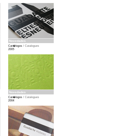
Novedades
Cat�logos
/ Catalogues
2005
Novedades
Cat�logos
/ Catalogues
2004