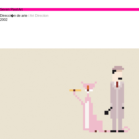
Seven Pixel Art
Direcci�n de arte
/ Art Direction
2002