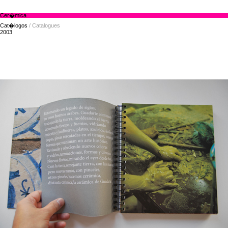
Cer�mica
Cat�logos
/ Catalogues
2003