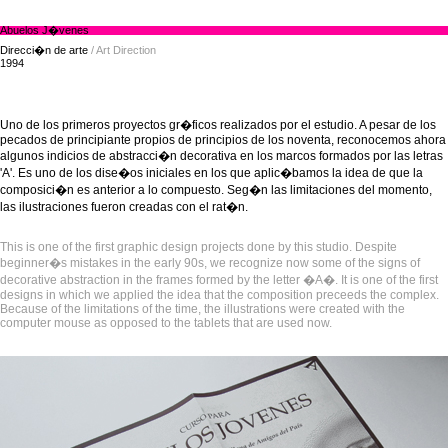
Abuelos J�venes
Direcci�n de arte
/ Art Direction
1994
Uno de los primeros proyectos gr�ficos realizados por el estudio. A pesar de los
pecados de principiante propios de principios de los noventa, reconocemos ahora
algunos indicios de abstracci�n decorativa en los marcos formados por las letras
'A'. Es uno de los dise�os iniciales en los que aplic�bamos la idea de que la
composici�n es anterior a lo compuesto. Seg�n las limitaciones del momento,
las ilustraciones fueron creadas con el rat�n.
This is one of the first graphic design projects done by this studio. Despite
beginner�s mistakes in the early 90s, we recognize now some of the signs of
decorative abstraction in the frames formed by the letter �A�. It is one of the first
designs in which we applied the idea that the composition preceeds the complex.
Because of the limitations of the time, the illustrations were created with the
computer mouse as opposed to the tablets that are used now.