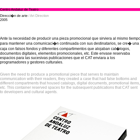
Centro Andaluz de Teatro
Direcci�n de arte
/ Art Direction
2005
Ante la necesidad de producir una pieza promocional que sirviera al mismo tiemp
para mantener una comunicaci�n continuada con sus destinatarios, se cre� una
caja con falsos fondos y diferentes compartimentos que alojaban cat�logos,
documentos digitales, elementos promocionales, etc. Este envase reservaba
espacios para las sucesivas publicaciones que el CAT enviara a los
programadores y gestores culturales.
Given the need to produce a promotional piece that serves to maintain
communication with their readers, they created a case that had false bottoms and
different compartments that housed catalogs, digital documents, promotional items,
etc. This container reserved spaces for the subsequent publications that CAT sent
to developers and cultural agents.