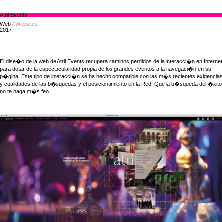
Atril Events
Web
/ Websites
2017
El dise�o de la web de Atril Events recupera caminos perdidos de la interacci�n en Internet
para dotar de la espectacularidad propia de los grandes eventos a la navegaci�n en su
p�gina. Este tipo de interacci�n se ha hecho compatible con las m�s recientes exigencia
y cualidades de las b�squedas y el posicionamiento en la Red. Que la b�squeda del �xito
no te haga m�s feo.