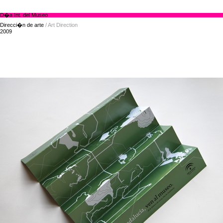
D�a Int. del Museo
Direcci�n de arte
/ Art Direction
2009