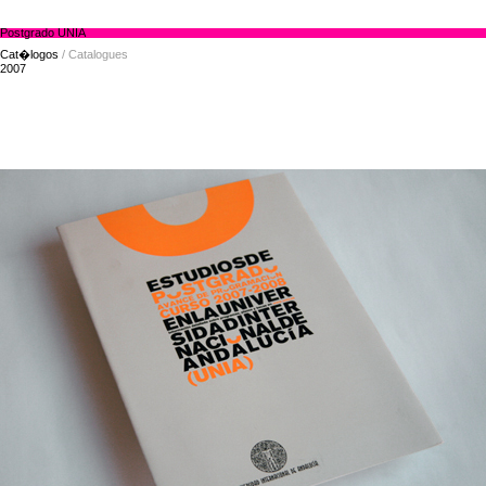
Postgrado UNIA
Cat�logos
/ Catalogues
2007